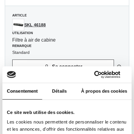
ARTICLE
SKL 46188
UTILISATION
Filtre à air de cabine
REMARQUE
Standard
Se connecter
Consentement
Détails
À propos des cookies
ARTICLE
SKL 46188/1
UTILISATION
Ce site web utilise des cookies.
Filtre à air de cabine
Les cookies nous permettent de personnaliser le contenu
REMARQUE
Pollenfilter (part)
et les annonces, d'offrir des fonctionnalités relatives aux