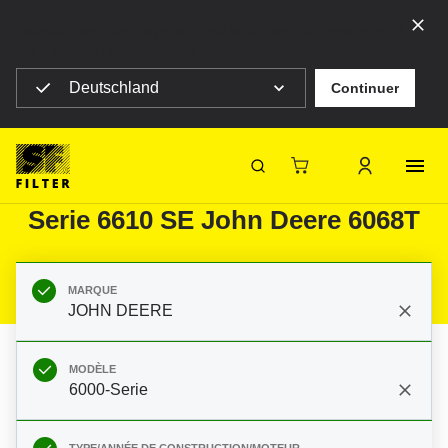
Sélectionnez votre pays pour voir le contenu correspondant à
votre situation géographique
Deutschland
Continuer
SF Filter Homepage
Produits
Filtres mobiles
Machines agricoles
Filtres pour JOHN DEERE 6000-
SF-Filter
Serie 6610 SE John Deere 6068T
MARQUE
JOHN DEERE
MODÈLE
6000-Serie