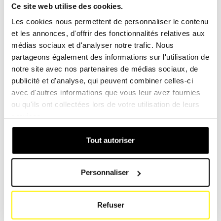
marques possibles, telles que Peugeot, Renault,BMW,
Ce site web utilise des cookies.
Mercedes-Benz, Audi, Volkswagen, Ford, Toyota, Porsche,
Les cookies nous permettent de personnaliser le contenu
Nissan, Honda, etc., mais vous pouvez également choisir
et les annonces, d'offrir des fonctionnalités relatives aux
les filtres équivalents de marque SF filter.
médias sociaux et d'analyser notre trafic. Nous
partageons également des informations sur l'utilisation de
Avec nous, vous pouvez être sûr de compter sur la plus
notre site avec nos partenaires de médias sociaux, de
haute qualité, les meilleurs conseils et une livraison
publicité et d'analyse, qui peuvent combiner celles-ci
rapide.
(Lien)
.
avec d'autres informations que vous leur avez fournies
ou qu'ils ont collectées lors de votre utilisation de leurs
Systèmes de filtration pour toutes les
services.
applications de voitures de tourisme
Tout autoriser
Les clients du monde entier reçoivent nos filtres car nous
disposons de plus de 40'000 références de filtres qui
Personnaliser
facilitent la recherche des entreprises pour leurs besoins.
Si vous travaillez dans les domaines suivants : transport,
Refuser
automobile, transport de passagers, autres moyens de