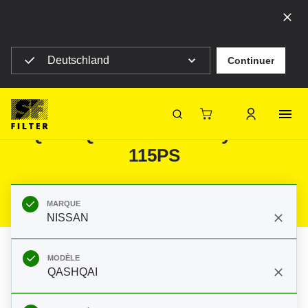
Sélectionnez votre pays pour voir le contenu correspondant à
votre situation géographique
Deutschland
Continuer
SF Filter Homepage
Produits
Filtres mobiles
Automobiles
Filtres pour NISSAN QASHQAI
QASHQAI 1.6i 2.07- 4 Zyl 1598
SF-Filter
115PS
MARQUE
NISSAN
MODÈLE
QASHQAI