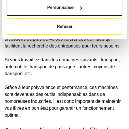
Personnaliser
Systèmes de filtration pour toutes les
applications de voitures de tourisme
Refuser
Les clients du monde entier reçoivent nos filtres car nous
disposons de plus de 40'000 références de filtres qui
facilitent la recherche des entreprises pour leurs besoins.
Si vous travaillez dans les domaines suivants : transport,
automobile, transport de passagers, autres moyens de
transport, etc.
Grâce à leur polyvalence et performance, ces machines
sont devenues des outils indispensables dans de
nombreuses industries. Il est donc important de maintenir
vos filtres en bon état pour garantir un fonctionnement
optimal.