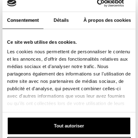
remplacés, une filtration efficace et des performances
optimales du véhicule seront garanties. Vous trouverez la
meilleure solution de filtration pour vos véhicules chez SF
Consentement
Détails
À propos des cookies
filter.
(Lien)
.
Recherchez la marque pour vos
Ce site web utilise des cookies.
véhicules
Les cookies nous permettent de personnaliser le contenu
et les annonces, d'offrir des fonctionnalités relatives aux
Faites confiance à la qualité et à notre fiabilité. Nous
médias sociaux et d'analyser notre trafic. Nous
avons non seulement des filtres d'origine pour toutes les
partageons également des informations sur l'utilisation de
marques possibles, telles que Peugeot, Renault,BMW,
notre site avec nos partenaires de médias sociaux, de
Mercedes-Benz, Audi, Volkswagen, Ford, Toyota, Porsche,
publicité et d'analyse, qui peuvent combiner celles-ci
Nissan, Honda, etc., mais vous pouvez également choisir
avec d'autres informations que vous leur avez fournies
les filtres équivalents de marque SF filter.
ou qu'ils ont collectées lors de votre utilisation de leurs
services.
Avec nous, vous pouvez être sûr de compter sur la plus
haute qualité, les meilleurs conseils et une livraison
Tout autoriser
rapide.
(Lien)
.