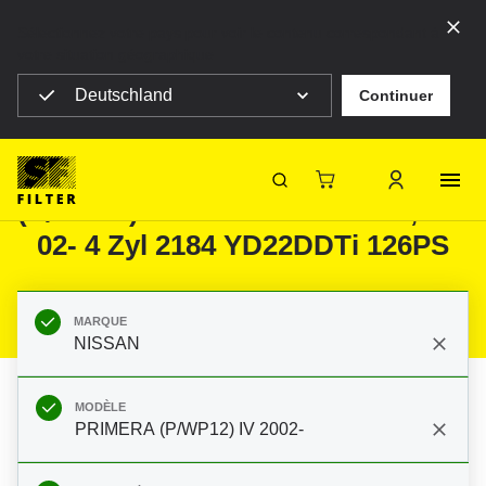
Sélectionnez votre pays pour voir le contenu correspondant à
votre situation géographique
Deutschland
Continuer
SF Filter Homepage
Produits
Filtres mobiles
Automobiles
Filtres pour NISSAN PRIMERA
(P/WP12) IV 2002- PRIMERA 2,2 Di
SF-Filter
02- 4 Zyl 2184 YD22DDTi 126PS
MARQUE
NISSAN
MODÈLE
PRIMERA (P/WP12) IV 2002-