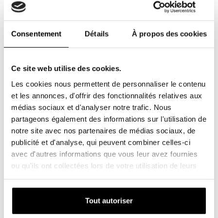
remplacés, une filtration efficace et des performances
optimales du véhicule seront garanties. Vous trouverez la
meilleure solution de filtration pour vos véhicules chez SF
Consentement
Détails
À propos des cookies
filter.
(Lien)
.
Recherchez la marque pour vos
Ce site web utilise des cookies.
véhicules
Les cookies nous permettent de personnaliser le contenu
et les annonces, d'offrir des fonctionnalités relatives aux
Faites confiance à la qualité et à notre fiabilité. Nous
médias sociaux et d'analyser notre trafic. Nous
avons non seulement des filtres d'origine pour toutes les
partageons également des informations sur l'utilisation de
marques possibles, telles que Peugeot, Renault,BMW,
notre site avec nos partenaires de médias sociaux, de
Mercedes-Benz, Audi, Volkswagen, Ford, Toyota, Porsche,
publicité et d'analyse, qui peuvent combiner celles-ci
Nissan, Honda, etc., mais vous pouvez également choisir
avec d'autres informations que vous leur avez fournies
les filtres équivalents de marque SF filter.
ou qu'ils ont collectées lors de votre utilisation de leurs
services.
Avec nous, vous pouvez être sûr de compter sur la plus
haute qualité, les meilleurs conseils et une livraison
Tout autoriser
rapide.
(Lien)
.