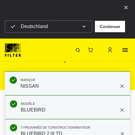
Sélectionnez votre pays pour voir le contenu correspondant à
votre situation géographique
Deutschland
Continuer
SF Filter Homepage
Produits
Filtres mobiles
Automobiles
Filtres pour NISSAN BLUEBIRD
BLUEBIRD 2,0l TD 83- 81PS
SF-Filter
MARQUE
NISSAN
MODÈLE
BLUEBIRD
TYPE/ANNÉE DE CONSTRUCTION/MOTEUR
BLUEBIRD 2,0l TD