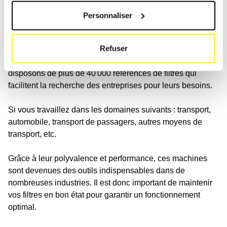
Personnaliser
Systèmes de filtration pour toutes les
applications de voitures de tourisme
Refuser
Les clients du monde entier reçoivent nos filtres car nous
disposons de plus de 40'000 références de filtres qui
facilitent la recherche des entreprises pour leurs besoins.
Si vous travaillez dans les domaines suivants : transport,
automobile, transport de passagers, autres moyens de
transport, etc.
Grâce à leur polyvalence et performance, ces machines
sont devenues des outils indispensables dans de
nombreuses industries. Il est donc important de maintenir
vos filtres en bon état pour garantir un fonctionnement
optimal.