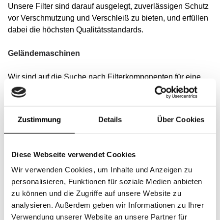
Unsere Filter sind darauf ausgelegt, zuverlässigen Schutz
vor Verschmutzung und Verschleiß zu bieten, und erfüllen
dabei die höchsten Qualitätsstandards.
Geländemaschinen
Wir sind auf die Suche nach Filterkomponenten für eine
Vielzahl von Fahrzeugen spezialisiert, darunter Bagger,
Muldenkipper, Traktoren, Lader, kleine Kräne, Baggerlader,
Gabelstapler und Bau-, Landwirtschafts- sowie
Zustimmung
Details
Über Cookies
Schneeräumgeräte.
Finden Sie schnell die richtigen Filter für Ihre Maschinen
Diese Webseite verwendet Cookies
über unsere Suchmaschine nach Marke und Modell.
Wir verwenden Cookies, um Inhalte und Anzeigen zu
Unsere Datenbank umfasst Tausende von Maschinen
personalisieren, Funktionen für soziale Medien anbieten
führender Marken wie: Caterpillar, Kubota, Volvo, Liebherr,
zu können und die Zugriffe auf unsere Website zu
JCB, John Deere, Deutz, Fendt, New Holland, Claas,
analysieren. Außerdem geben wir Informationen zu Ihrer
Yamaha, Kubota, Deutz, Husqvarna, Hitachi, Prinoth,
Verwendung unserer Website an unsere Partner für
PistenBully, SnowCat, Linde, Still, Jungheinrich.