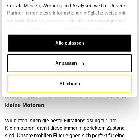
soziale Medien, Werbung und Analysen weiter. Unsere
Partner führen diese Informationen möglicherweise mit
Maschinen für den Straßenverkehr
weiteren Daten zusammen, die Sie ihnen bereitgestellt
haben oder die sie im Rahmen Ihrer Nutzung der Dienste
Der Katalog umfasst auch alle Straßenfahrzeuge wie
gesammelt haben.
Autos, Lastwagen, Busse, Motorräder, Wohnmobile und
Alle zulassen
Vans.
Suchen Sie Ihr Fahrzeug mit unserem leistungsstarken
Anpassen
Tool. Sie finden alle Maschinen der wichtigsten Marken
wie: BMW, Audi, Toyota, Volkswagen, Mercedes, Ford,
Honda, Volvo, Scania, Fiat, Peugeot, Isuzu, MAN, Nissan.
Ablehnen
Mobile Filter für verschiedene Maschinen und
kleine Motoren
Wir bieten Ihnen die beste Filtrationslösung für Ihre
Kleinmotoren, damit diese immer in perfektem Zustand
sind. Unsere mobilen Filter eignen sich perfekt für eine