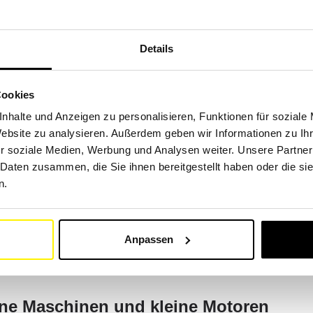
Details
n für eine Vielzahl von Fahrzeugen spezialisiert, darunter Bag
 Landwirtschafts- sowie Schneeräumgeräte.
Cookies
r Ihre Maschinen über unsere Suchmaschine nach Marke und Mod
nhalte und Anzeigen zu personalisieren, Funktionen für soziale
, Kubota, Volvo, Liebherr, JCB, John Deere, Deutz, Fendt, New
Website zu analysieren. Außerdem geben wir Informationen zu I
wCat, Linde, Still, Jungheinrich.
r soziale Medien, Werbung und Analysen weiter. Unsere Partner
 Daten zusammen, die Sie ihnen bereitgestellt haben oder die s
n.
zeuge wie Autos, Lastwagen, Busse, Motorräder, Wohnmobile un
Anpassen
ngsstarken Tool. Sie finden alle Maschinen der wichtigsten Ma
 Peugeot, Isuzu, MAN, Nissan.
dene Maschinen und kleine Motoren