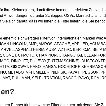
 für Ihre Kleinmotoren, damit diese immer in perfektem Zustand s
nd Anwendungen, darunter Schlepper, OSVs, Mannschafts- und V
Sie sich darauf, dass wir Ihnen die Filter liefern, die Sie benö
 oder einem gleichwertigen Filter von internationalen Marken 
ICAN LINCOLN, AMR, AMROS, APACHE, APPLIED, AQUABAR
, ARVEL, ASPHALTHERM, AUSA, AZTEC, BERTOJA, BETA 
 COMET, CFMOTO, CHAMPION, CHANGCHAI, CLEAN FORC
MACO, DINOLIFT, DULEVO (PUTZMASCHINE), DUSTCONTR
LETTA, GISOWAT, HAKO, HANSA, HOCHDORF-KEHRMASC
O, METABO, MFH, MILLER, NILFISK, PAVATI, PEGSON, 
MAT, PULLMAN, SEI FILTRATION, RASCO, RAVO, RCM, R
len?
digen Partner für hochwertige Filterlösungen, mit denen Sie Ze