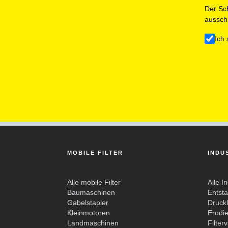
Der Sch
ausschl
Ich 
MOBILE FILTER
INDU
Alle mobile Filter
Alle In
Baumaschinen
Entst
Gabelstapler
Drucklu
Kleinmotoren
Erodier
Landmaschinen
Filterv