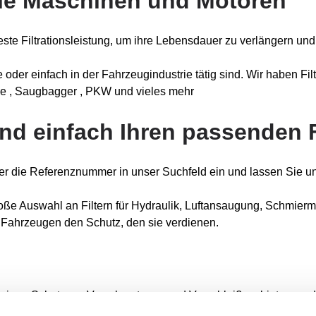
alle Maschinen und Motoren
te Filtrationsleistung, um ihre Lebensdauer zu verlängern und 
 oder einfach in der Fahrzeugindustrie tätig sind. Wir haben Fi
se , Saugbagger , PKW und vieles mehr
nd einfach Ihren passenden F
er die Referenznummer in unser Suchfeld ein und lassen Sie un
roße Auswahl an Filtern für Hydraulik, Luftansaugung, Schmiermitt
en Fahrzeugen den Schutz, den sie verdienen.
ässigen Schutz vor Verschmutzung und Verschleiß zu bieten, und