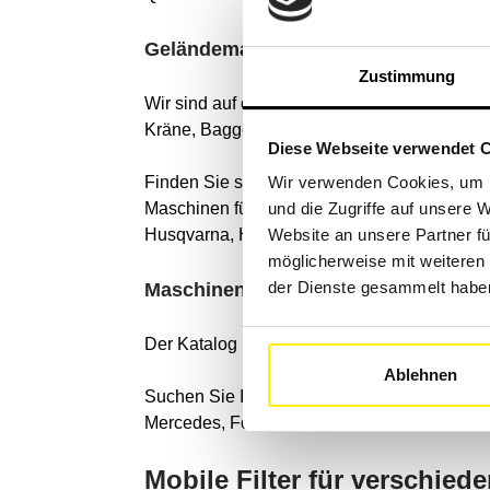
Geländemaschinen
Zustimmung
Wir sind auf die Suche nach Filterkomponente
Kräne, Baggerlader, Gabelstapler und Bau-,
Diese Webseite verwendet 
Finden Sie schnell die richtigen Filter fü
Wir verwenden Cookies, um I
Maschinen führender Marken wie: Caterpillar
und die Zugriffe auf unsere 
Husqvarna, Hitachi, Prinoth, PistenBully, Sno
Website an unsere Partner fü
möglicherweise mit weiteren
der Dienste gesammelt habe
Maschinen für den Straßenverkehr
Der Katalog umfasst auch alle Straßenfahr
Ablehnen
Suchen Sie Ihr Fahrzeug mit unserem leistu
Mercedes, Ford, Honda, Volvo, Scania, Fiat,
Mobile Filter für verschie