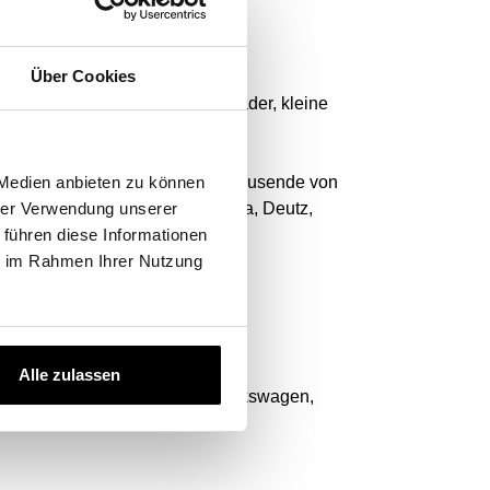
Über Cookies
ger, Muldenkipper, Traktoren, Lader, kleine
ell. Unsere Datenbank umfasst Tausende von
 Medien anbieten zu können
 Holland, Claas, Yamaha, Kubota, Deutz,
hrer Verwendung unserer
 führen diese Informationen
ie im Rahmen Ihrer Nutzung
d Vans.
Alle zulassen
rken wie: BMW, Audi, Toyota, Volkswagen,