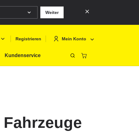
Weiter
Mein Konto
Registrieren
Kundenservice
Schliessen
Deutsch
Anmelden
English
Registrieren
Français
Polski
d Fahrzeuge