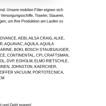
ind. Unsere mobilen Filter eignen sich
ersorgungsschiffe, Trawler, Stauerei,
tigen, um Ihre Produktion am Laufen zu
wie: ADVANCE, AEBI, AILSA CRAIG, ALKE,
, AQUAVAC, AQUILA, AQUILA
MARINE, BOKI, BOSCH STAUBSAUGER,
E, CONTINENTAL, CPI, CRAFTSMAN,
OL, DVP, EGHOLM, ELMO RIETSCHLE,
HINEN, JOHNSTON, KAERCHER,
PFEIFFER VACUUM, PORTOTECNICA,
CM
it und Geld sparen!