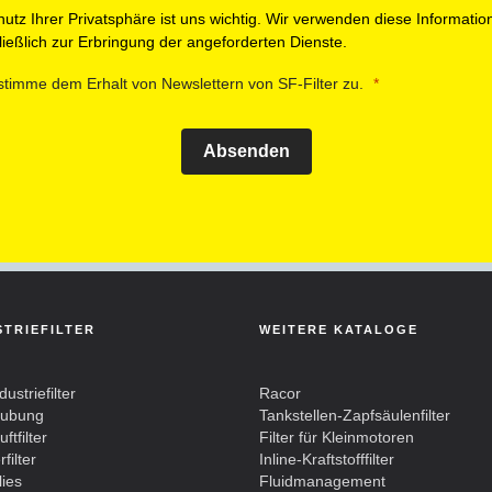
utz Ihrer Privatsphäre ist uns wichtig. Wir verwenden diese Informatio
ießlich zur Erbringung der angeforderten Dienste.
stimme dem Erhalt von Newslettern von SF-Filter zu.
Absenden
STRIEFILTER
WEITERE KATALOGE
dustriefilter
Racor
aubung
Tankstellen-Zapfsäulenfilter
ftfilter
Filter für Kleinmotoren
filter
Inline-Kraftstofffilter
lies
Fluidmanagement