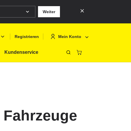
Weiter
Mein Konto
Registrieren
Kundenservice
Schliessen
Deutsch
Anmelden
English
Registrieren
Français
Polski
d Fahrzeuge