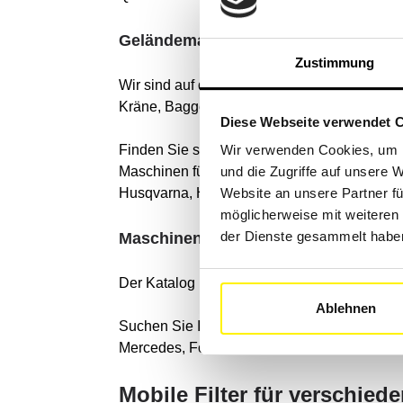
Geländemaschinen
Zustimmung
Wir sind auf die Suche nach Filterkomponente
Kräne, Baggerlader, Gabelstapler und Bau-,
Diese Webseite verwendet 
Finden Sie schnell die richtigen Filter fü
Wir verwenden Cookies, um I
Maschinen führender Marken wie: Caterpillar
und die Zugriffe auf unsere 
Husqvarna, Hitachi, Prinoth, PistenBully, Sno
Website an unsere Partner fü
möglicherweise mit weiteren
der Dienste gesammelt habe
Maschinen für den Straßenverkehr
Der Katalog umfasst auch alle Straßenfahr
Ablehnen
Suchen Sie Ihr Fahrzeug mit unserem leistu
Mercedes, Ford, Honda, Volvo, Scania, Fiat,
Mobile Filter für verschie