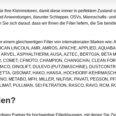
 für Ihre Kleinmotoren, damit diese immer in perfektem Zustand s
nd Anwendungen, darunter Schlepper, OSVs, Mannschafts- und V
Sie sich darauf, dass wir Ihnen die Filter liefern, die Sie benö
 oder einem gleichwertigen Filter von internationalen Marken 
ICAN LINCOLN, AMR, AMROS, APACHE, APPLIED, AQUABAR
, ARVEL, ASPHALTHERM, AUSA, AZTEC, BERTOJA, BETA 
 COMET, CFMOTO, CHAMPION, CHANGCHAI, CLEAN FORC
MACO, DINOLIFT, DULEVO (PUTZMASCHINE), DUSTCONTR
LETTA, GISOWAT, HAKO, HANSA, HOCHDORF-KEHRMASC
O, METABO, MFH, MILLER, NILFISK, PAVATI, PEGSON, 
MAT, PULLMAN, SEI FILTRATION, RASCO, RAVO, RCM, R
len?
digen Partner für hochwertige Filterlösungen, mit denen Sie Ze