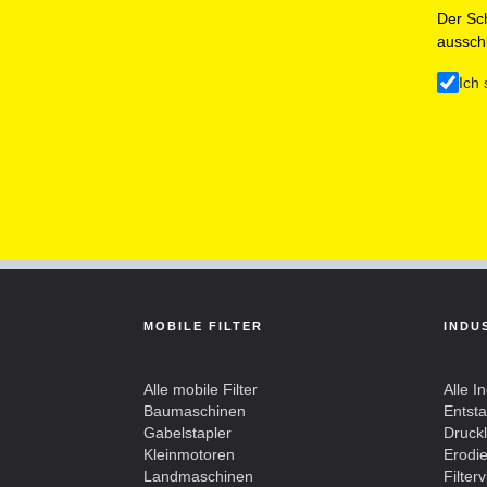
Der Sch
ausschl
Ich 
MOBILE FILTER
INDU
Alle mobile Filter
Alle In
Baumaschinen
Entst
Gabelstapler
Drucklu
Kleinmotoren
Erodier
Landmaschinen
Filterv