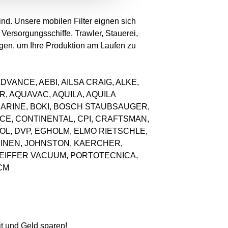
ind. Unsere mobilen Filter eignen sich
ersorgungsschiffe, Trawler, Stauerei,
tigen, um Ihre Produktion am Laufen zu
wie: ADVANCE, AEBI, AILSA CRAIG, ALKE,
, AQUAVAC, AQUILA, AQUILA
MARINE, BOKI, BOSCH STAUBSAUGER,
E, CONTINENTAL, CPI, CRAFTSMAN,
OL, DVP, EGHOLM, ELMO RIETSCHLE,
HINEN, JOHNSTON, KAERCHER,
PFEIFFER VACUUM, PORTOTECNICA,
CM
it und Geld sparen!