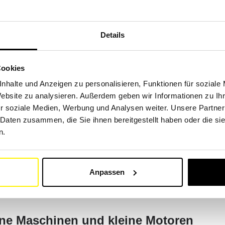
Details
n für eine Vielzahl von Fahrzeugen spezialisiert, darunter Bag
 Landwirtschafts- sowie Schneeräumgeräte.
Cookies
r Ihre Maschinen über unsere Suchmaschine nach Marke und Mod
nhalte und Anzeigen zu personalisieren, Funktionen für soziale
, Kubota, Volvo, Liebherr, JCB, John Deere, Deutz, Fendt, New
Website zu analysieren. Außerdem geben wir Informationen zu I
wCat, Linde, Still, Jungheinrich.
r soziale Medien, Werbung und Analysen weiter. Unsere Partner
 Daten zusammen, die Sie ihnen bereitgestellt haben oder die s
n.
zeuge wie Autos, Lastwagen, Busse, Motorräder, Wohnmobile un
Anpassen
ngsstarken Tool. Sie finden alle Maschinen der wichtigsten Ma
 Peugeot, Isuzu, MAN, Nissan.
dene Maschinen und kleine Motoren