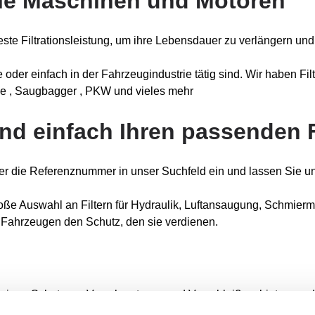
alle Maschinen und Motoren
te Filtrationsleistung, um ihre Lebensdauer zu verlängern und 
 oder einfach in der Fahrzeugindustrie tätig sind. Wir haben Fi
se , Saugbagger , PKW und vieles mehr
nd einfach Ihren passenden F
er die Referenznummer in unser Suchfeld ein und lassen Sie un
roße Auswahl an Filtern für Hydraulik, Luftansaugung, Schmiermitt
en Fahrzeugen den Schutz, den sie verdienen.
ässigen Schutz vor Verschmutzung und Verschleiß zu bieten, und