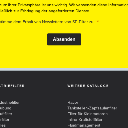
utz Ihrer Privatsphäre ist uns wichtig. Wir verwenden diese Informatio
ießlich zur Erbringung der angeforderten Dienste.
stimme dem Erhalt von Newslettern von SF-Filter zu.
Absenden
STRIEFILTER
WEITERE KATALOGE
dustriefilter
Racor
aubung
Tankstellen-Zapfsäulenfilter
ftfilter
Filter für Kleinmotoren
filter
Inline-Kraftstofffilter
lies
Fluidmanagement