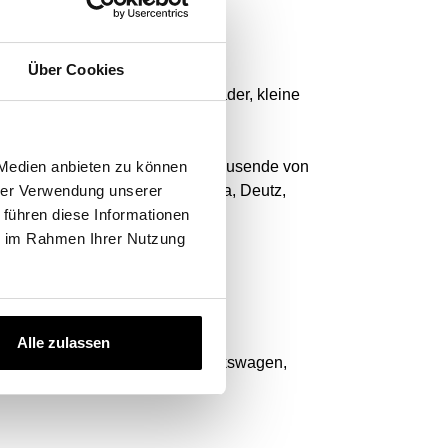
Über Cookies
ger, Muldenkipper, Traktoren, Lader, kleine
ell. Unsere Datenbank umfasst Tausende von
 Medien anbieten zu können
 Holland, Claas, Yamaha, Kubota, Deutz,
hrer Verwendung unserer
 führen diese Informationen
ie im Rahmen Ihrer Nutzung
d Vans.
Alle zulassen
rken wie: BMW, Audi, Toyota, Volkswagen,