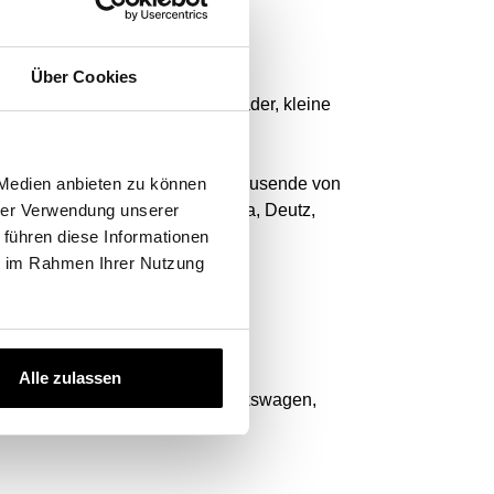
Über Cookies
ger, Muldenkipper, Traktoren, Lader, kleine
ell. Unsere Datenbank umfasst Tausende von
 Medien anbieten zu können
 Holland, Claas, Yamaha, Kubota, Deutz,
hrer Verwendung unserer
 führen diese Informationen
ie im Rahmen Ihrer Nutzung
d Vans.
Alle zulassen
rken wie: BMW, Audi, Toyota, Volkswagen,