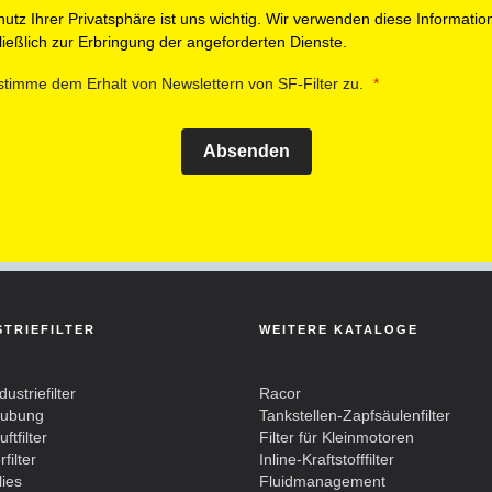
utz Ihrer Privatsphäre ist uns wichtig. Wir verwenden diese Informatio
ießlich zur Erbringung der angeforderten Dienste.
stimme dem Erhalt von Newslettern von SF-Filter zu.
Absenden
STRIEFILTER
WEITERE KATALOGE
dustriefilter
Racor
aubung
Tankstellen-Zapfsäulenfilter
ftfilter
Filter für Kleinmotoren
filter
Inline-Kraftstofffilter
lies
Fluidmanagement