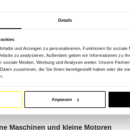
Details
n für eine Vielzahl von Fahrzeugen spezialisiert, darunter Bag
 Landwirtschafts- sowie Schneeräumgeräte.
Cookies
r Ihre Maschinen über unsere Suchmaschine nach Marke und Mod
nhalte und Anzeigen zu personalisieren, Funktionen für soziale
, Kubota, Volvo, Liebherr, JCB, John Deere, Deutz, Fendt, New
Website zu analysieren. Außerdem geben wir Informationen zu I
wCat, Linde, Still, Jungheinrich.
r soziale Medien, Werbung und Analysen weiter. Unsere Partner
 Daten zusammen, die Sie ihnen bereitgestellt haben oder die s
n.
zeuge wie Autos, Lastwagen, Busse, Motorräder, Wohnmobile un
Anpassen
ngsstarken Tool. Sie finden alle Maschinen der wichtigsten Ma
 Peugeot, Isuzu, MAN, Nissan.
dene Maschinen und kleine Motoren