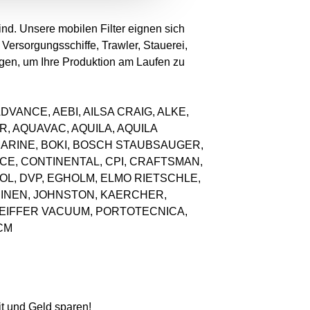
ind. Unsere mobilen Filter eignen sich
ersorgungsschiffe, Trawler, Stauerei,
tigen, um Ihre Produktion am Laufen zu
wie: ADVANCE, AEBI, AILSA CRAIG, ALKE,
, AQUAVAC, AQUILA, AQUILA
MARINE, BOKI, BOSCH STAUBSAUGER,
E, CONTINENTAL, CPI, CRAFTSMAN,
OL, DVP, EGHOLM, ELMO RIETSCHLE,
HINEN, JOHNSTON, KAERCHER,
PFEIFFER VACUUM, PORTOTECNICA,
CM
it und Geld sparen!