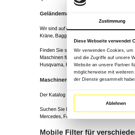
Geländemaschinen
Zustimmung
Wir sind auf die Suche nach Filterkomponente
Kräne, Baggerlader, Gabelstapler und Bau-,
Diese Webseite verwendet 
Finden Sie schnell die richtigen Filter fü
Wir verwenden Cookies, um I
Maschinen führender Marken wie: Caterpillar
und die Zugriffe auf unsere 
Husqvarna, Hitachi, Prinoth, PistenBully, Sno
Website an unsere Partner fü
möglicherweise mit weiteren
der Dienste gesammelt habe
Maschinen für den Straßenverkehr
Der Katalog umfasst auch alle Straßenfahr
Ablehnen
Suchen Sie Ihr Fahrzeug mit unserem leistu
Mercedes, Ford, Honda, Volvo, Scania, Fiat,
Mobile Filter für verschie