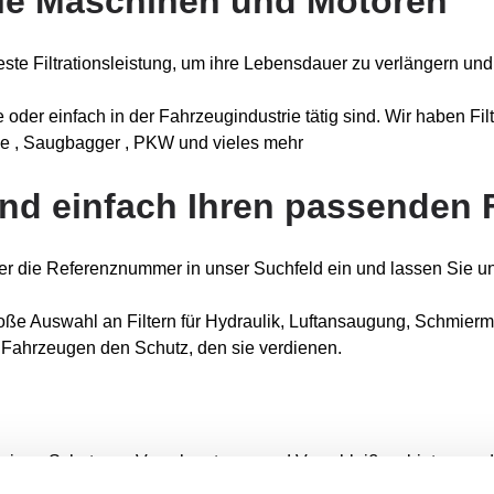
alle Maschinen und Motoren
te Filtrationsleistung, um ihre Lebensdauer zu verlängern und 
 oder einfach in der Fahrzeugindustrie tätig sind. Wir haben Fi
se , Saugbagger , PKW und vieles mehr
nd einfach Ihren passenden F
er die Referenznummer in unser Suchfeld ein und lassen Sie un
roße Auswahl an Filtern für Hydraulik, Luftansaugung, Schmiermitt
en Fahrzeugen den Schutz, den sie verdienen.
ässigen Schutz vor Verschmutzung und Verschleiß zu bieten, und