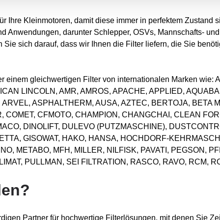
 für Ihre Kleinmotoren, damit diese immer in perfektem Zustand s
nd Anwendungen, darunter Schlepper, OSVs, Mannschafts- und V
Sie sich darauf, dass wir Ihnen die Filter liefern, die Sie benö
 oder einem gleichwertigen Filter von internationalen Marken 
ICAN LINCOLN, AMR, AMROS, APACHE, APPLIED, AQUABAR
, ARVEL, ASPHALTHERM, AUSA, AZTEC, BERTOJA, BETA 
 COMET, CFMOTO, CHAMPION, CHANGCHAI, CLEAN FORC
MACO, DINOLIFT, DULEVO (PUTZMASCHINE), DUSTCONTR
LETTA, GISOWAT, HAKO, HANSA, HOCHDORF-KEHRMASC
O, METABO, MFH, MILLER, NILFISK, PAVATI, PEGSON, 
MAT, PULLMAN, SEI FILTRATION, RASCO, RAVO, RCM, R
len?
digen Partner für hochwertige Filterlösungen, mit denen Sie Ze