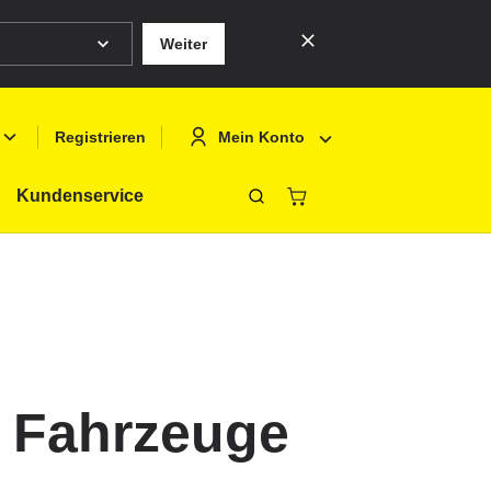
Weiter
Mein Konto
Registrieren
Kundenservice
Schliessen
Deutsch
Anmelden
English
Registrieren
Français
Polski
d Fahrzeuge