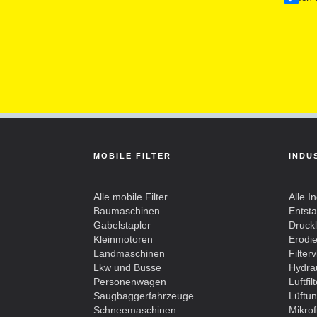
MOBILE FILTER
INDU
Alle mobile Filter
Alle In
Baumaschinen
Entst
Gabelstapler
Drucklu
Kleinmotoren
Erodier
Landmaschinen
Filterv
Lkw und Busse
Hydrau
Personenwagen
Luftfil
Saugbaggerfahrzeuge
Lüftun
Schneemaschinen
Mikrofi