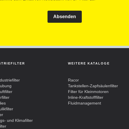
Absenden
STRIEFILTER
WEITERE KATALOGE
dustriefilter
Racor
aubung
Tankstellen-Zapfsäulenfilter
ftfilter
Filter für Kleinmotoren
filter
Inline-Kraftstofffilter
lies
Fluidmanagement
likfilter
ter
gs- und Klimafilter
lter