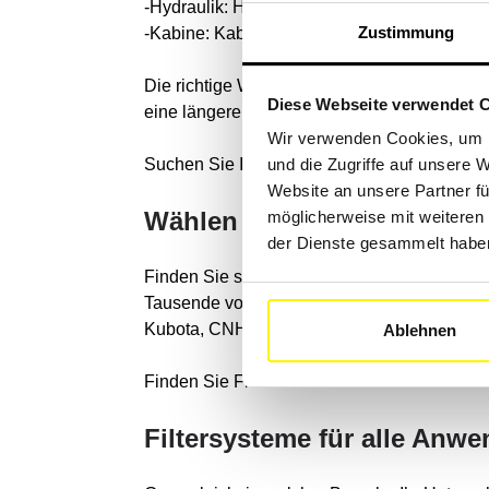
-Hydraulik: Hydraulikfilter, Getriebefilter und E
Zustimmung
-Kabine: Kabinenfilter sowie Klimaanlagenfilte
Die richtige Wartung der Filter hilft, Schmu
Diese Webseite verwendet 
eine längere Lebensdauer sicherzustellen.
Wir verwenden Cookies, um I
Suchen Sie Ihren Filter mit dem Originalcod
und die Zugriffe auf unsere 
Website an unsere Partner fü
Wählen Sie Ihre Landmasc
möglicherweise mit weiteren
der Dienste gesammelt habe
Finden Sie schnell Filter für Ihre landwir
Tausende von Maschinen führender Marken wi
Kubota, CNH Industrial, John Deere oder Y
Ablehnen
Finden Sie Filter für die Marke Ihrer Maschi
Filtersysteme für alle Anw