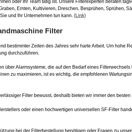
hmen oder Ihr Team tätig ist. Unsere Filterexperten beraten tä
Graben, Ernten, Kultivieren, Dreschen, Besprühen, Sprühen, Sä
r Sie und Ihr Unternehmen tun kann.
(Link)
Landmaschine Filter
end bestimmter Zeiten des Jahres sehr harte Arbeit. Um hohe R
tung durchzuführen.
en über Alarmsysteme, die auf den Bedarf eines Filterwechsels
nen zu maximieren, ist es wichtig, die empfohlenen Wartungsint
erlässiger Filter bewusst, deshalb bieten wir immer den besten F
Herstellers oder einen hochwertigen universellen SF-Filter hande
tützung bei der Filterbestellung benötigen oder Fragen zu uns