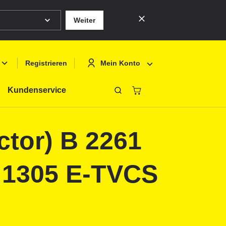
Weiter
Mein Konto
Registrieren
Kundenservice
Schliessen
Deutsch
Anmelden
ctor) B 2261
English
Registrieren
Français
 1305 E-TVCS
Polski