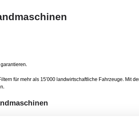
Landmaschinen
garantieren.
Filtern für mehr als 15'000 landwirtschaftliche Fahrzeuge. Mit d
n.
Landmaschinen
e Maschinen zunehmend komplexer geworden. Für eine vollständi
dBlue-Filter.