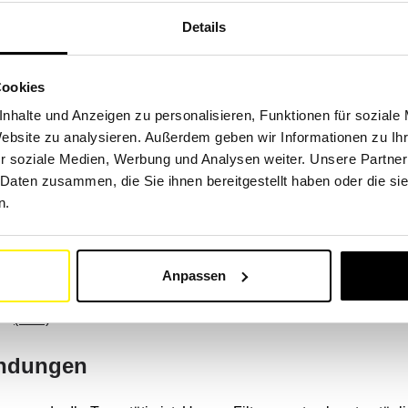
ntlüftungsfilter.
Details
r und Aktivkohlefilter.
tz, Staub und andere Partikel aus verschiedenen Teilen der Mas
Cookies
nhalte und Anzeigen zu personalisieren, Funktionen für soziale
e:
(Link)
Website zu analysieren. Außerdem geben wir Informationen zu I
r soziale Medien, Werbung und Analysen weiter. Unsere Partner
hinen
 Daten zusammen, die Sie ihnen bereitgestellt haben oder die s
n.
tschaftlichen Maschinen über unsere Suchmaschine nach Marke u
e: Aebi, Claas, Deutz-Fahr, Fendt, John Deere, Kron, Kuhn, M
anmar usw.
Anpassen
ne.
(Link)
endungen