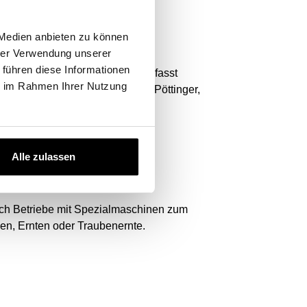
 Medien anbieten zu können
hrer Verwendung unserer
 führen diese Informationen
nd Modell. Unsere Datenbank umfasst
ie im Rahmen Ihrer Nutzung
assey Ferguson, New Holland, Pöttinger,
Alle zulassen
glich Betriebe mit Spezialmaschinen zum
en, Ernten oder Traubenernte.