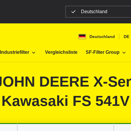
Deutschland
Deutschland
DE
Landmaschinen
Industriefilter
Vergleichsliste
SF-Filter Group
r JOHN DEERE X-Ser
Kawasaki FS 541V