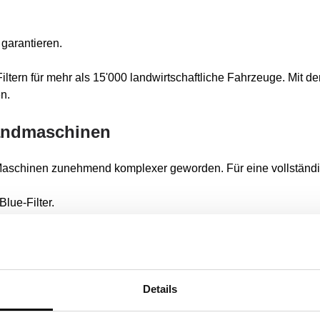
garantieren.
Filtern für mehr als 15'000 landwirtschaftliche Fahrzeuge. Mit d
n.
Landmaschinen
e Maschinen zunehmend komplexer geworden. Für eine vollständi
dBlue-Filter.
ntlüftungsfilter.
r und Aktivkohlefilter.
tz, Staub und andere Partikel aus verschiedenen Teilen der Mas
Details