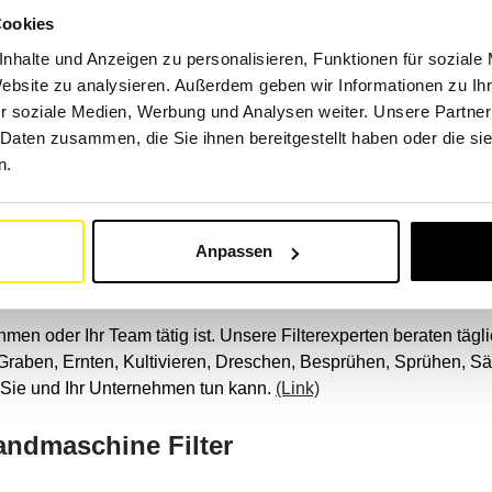
e:
(Link)
Cookies
hinen
nhalte und Anzeigen zu personalisieren, Funktionen für soziale
Website zu analysieren. Außerdem geben wir Informationen zu I
r soziale Medien, Werbung und Analysen weiter. Unsere Partner
tschaftlichen Maschinen über unsere Suchmaschine nach Marke u
 Daten zusammen, die Sie ihnen bereitgestellt haben oder die s
e: Aebi, Claas, Deutz-Fahr, Fendt, John Deere, Kron, Kuhn, M
n.
anmar usw.
ne.
(Link)
Anpassen
endungen
hmen oder Ihr Team tätig ist. Unsere Filterexperten beraten tä
Graben, Ernten, Kultivieren, Dreschen, Besprühen, Sprühen, Sä
r Sie und Ihr Unternehmen tun kann.
(Link)
Landmaschine Filter