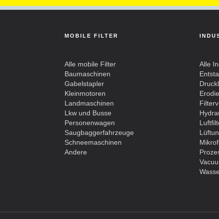
MOBILE FILTER
INDU
Alle mobile Filter
Alle In
Baumaschinen
Entst
Gabelstapler
Drucklu
Kleinmotoren
Erodier
Landmaschinen
Filterv
Lkw und Busse
Hydrau
Personenwagen
Luftfil
Saugbaggerfahrzeuge
Lüftun
Schneemaschinen
Mikrofi
Andere
Prozes
Vacuu
Wasser