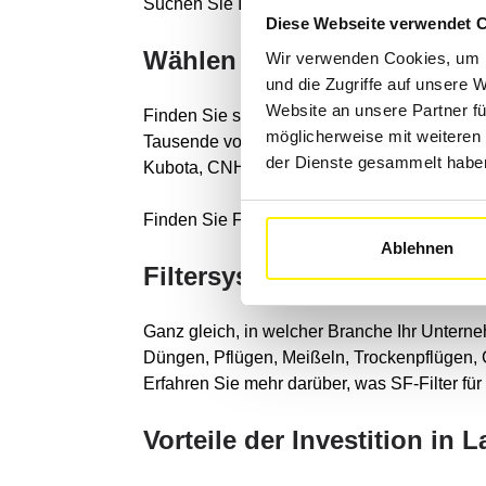
Suchen Sie Ihren Filter mit dem Originalcod
Diese Webseite verwendet 
Wählen Sie Ihre Landmasc
Wir verwenden Cookies, um I
und die Zugriffe auf unsere 
Website an unsere Partner fü
Finden Sie schnell Filter für Ihre landwir
möglicherweise mit weiteren
Tausende von Maschinen führender Marken wi
der Dienste gesammelt habe
Kubota, CNH Industrial, John Deere oder Y
Finden Sie Filter für die Marke Ihrer Maschi
Ablehnen
Filtersysteme für alle Anw
Ganz gleich, in welcher Branche Ihr Unterne
Düngen, Pflügen, Meißeln, Trockenpflügen, 
Erfahren Sie mehr darüber, was SF-Filter fü
Vorteile der Investition in 