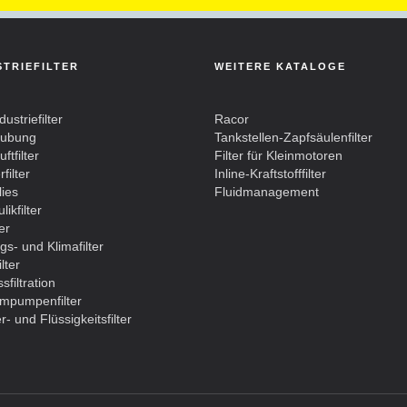
STRIEFILTER
WEITERE KATALOGE
dustriefilter
Racor
aubung
Tankstellen-Zapfsäulenfilter
ftfilter
Filter für Kleinmotoren
filter
Inline-Kraftstofffilter
lies
Fluidmanagement
likfilter
ter
gs- und Klimafilter
lter
sfiltration
mpumpenfilter
- und Flüssigkeitsfilter