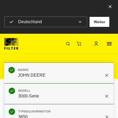
Land auswählen
Deutschland
Weiter
SF Filter Homepage
Produkte
Mobile Filter
Landmaschinen
Filter für JOHN DEERE 3000-Serie
3650
SF-Filter
MARKE
JOHN DEERE
MODELL
3000-Serie
TYP/BAUJAHR/MOTOR
3650