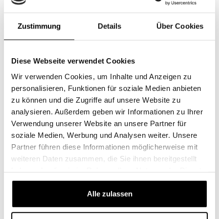
Zustimmung
Details
Über Cookies
Filterlösungen für Landmaschinen
Diese Webseite verwendet Cookies
Wir verwenden Cookies, um Inhalte und Anzeigen zu
personalisieren, Funktionen für soziale Medien anbieten
zu können und die Zugriffe auf unsere Website zu
Längere Lebensdauer und bessere Leistung garantieren.
analysieren. Außerdem geben wir Informationen zu Ihrer
Verwendung unserer Website an unsere Partner für
SF-Filter bietet ein komplettes Sortiment an Filtern für
soziale Medien, Werbung und Analysen weiter. Unsere
mehr als 15'000 landwirtschaftliche Fahrzeuge. Mit dem
Partner führen diese Informationen möglicherweise mit
Markensuchtool können Sie die Filter für Landmaschinen
weiteren Daten zusammen, die Sie ihnen bereitgestellt
mit nur wenigen Klicks finden.
haben oder die sie im Rahmen Ihrer Nutzung der Dienste
gesammelt haben.
Unser Filtersortiment für Landmaschinen
Alle zulassen
Im Laufe der Jahre sind landwirtschaftliche Maschinen