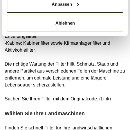
zunehmend komplexer geworden. Für eine vollständige
Anpassen
Wartung werden nun mehr Filter benötigt.
Die Hauptfilter sind:
-Motor: Ölfilter, Kraftstofffilter, Luftfilter und AdBlue-Filter.
Ablehnen
-Hydraulik: Hydraulikfilter, Getriebefilter und
Entlüftungsfilter.
-Kabine: Kabinenfilter sowie Klimaanlagenfilter und
Aktivkohlefilter.
Die richtige Wartung der Filter hilft, Schmutz, Staub und
andere Partikel aus verschiedenen Teilen der Maschine zu
entfernen, um optimale Leistung und eine längere
Lebensdauer sicherzustellen.
Suchen Sie Ihren Filter mit dem Originalcode:
(Link)
Wählen Sie Ihre Landmaschinen
Finden Sie schnell Filter für Ihre landwirtschaftlichen