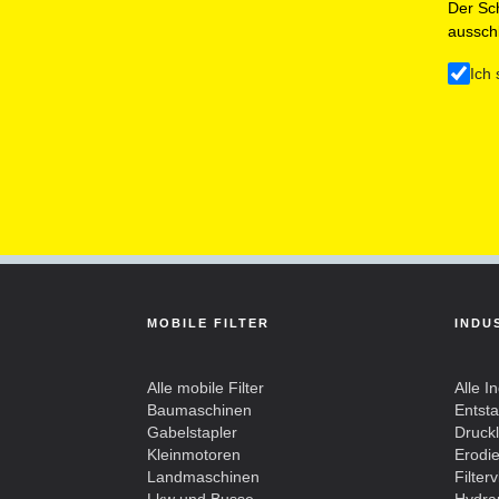
Der Sch
ausschl
Ich 
MOBILE FILTER
INDU
Alle mobile Filter
Alle In
Baumaschinen
Entst
Gabelstapler
Drucklu
Kleinmotoren
Erodier
Landmaschinen
Filterv