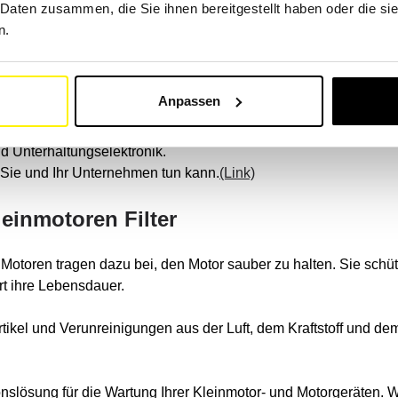
 Daten zusammen, die Sie ihnen bereitgestellt haben oder die s
einmotoren Anwendungen
n.
ernehmen, die mit kleinen Motoren arbeiten und ein gutes Filte
Anpassen
den Branchen zusammen: Automobilindustrie, Luftfahrt, Mechan
time Industrie, Haus und Garten, medizinische Industrie, Lebensm
 Unterhaltungselektronik.
r Sie und Ihr Unternehmen tun kann.
(Link)
Kleinmotoren Filter
inen Motoren tragen dazu bei, den Motor sauber zu halten. Sie 
rt ihre Lebensdauer.
rtikel und Verunreinigungen aus der Luft, dem Kraftstoff und d
nslösung für die Wartung Ihrer Kleinmotor- und Motorgeräten. Wi