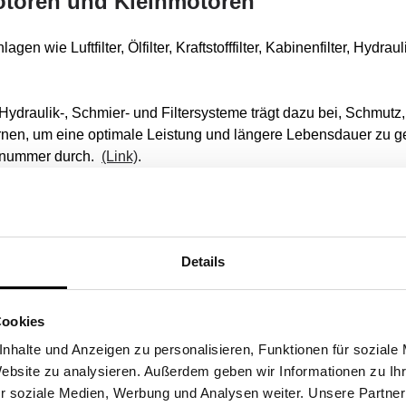
Motoren und Kleinmotoren
 wie Luftfilter, Ölfilter, Kraftstofffilter, Kabinenfilter, Hydrauli
, Hydraulik-, Schmier- und Filtersysteme trägt dazu bei, Schmut
rnen, um eine optimale Leistung und längere Lebensdauer zu g
nznummer durch.
(Link)
.
otoren
it unseren hochwertigen Filtern für alle auf dem Markt erhältlic
Details
lle kleinen Motoren oder Maschinen. Finden Sie die Filter, die 
schinen der wichtigsten Marken wie: Briggs & Stratton, Honda
Cookies
, Hilti, Hitachi, Honda usw.
nhalte und Anzeigen zu personalisieren, Funktionen für soziale
Website zu analysieren. Außerdem geben wir Informationen zu I
n.
(Link)
.
r soziale Medien, Werbung und Analysen weiter. Unsere Partner