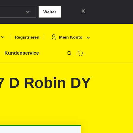
Weiter
Mein Konto
Registrieren
Kundenservice
Schliessen
Deutsch
Anmelden
 7 D Robin DY
English
Registrieren
Français
Polski