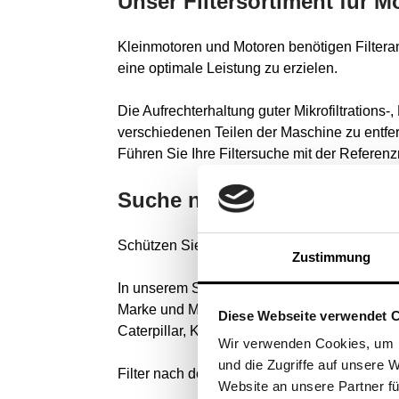
Unser Filtersortiment für 
Kleinmotoren und Motoren benötigen Filteranlagen
eine optimale Leistung zu erzielen.
Die Aufrechterhaltung guter Mikrofiltrations-
verschiedenen Teilen der Maschine zu entfe
Führen Sie Ihre Filtersuche mit der Refere
Suche nach Ihren Markenm
Schützen Sie Ihre kleinen Motoren effektiv m
Zustimmung
In unserem Sortiment finden Sie Filter für a
Marke und Modell. Unser Katalog umfasst Ma
Diese Webseite verwendet 
Caterpillar, Kohler, Stihl Masonry, Husqvarna
Wir verwenden Cookies, um I
und die Zugriffe auf unsere 
Filter nach der Marke Ihrer Maschine suche
Website an unsere Partner fü