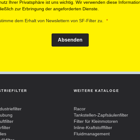
utz Ihrer Privatsphäre ist uns wichtig. Wir verwenden diese Informatio
ießlich zur Erbringung der angeforderten Dienste.
stimme dem Erhalt von Newslettern von SF-Filter zu.
Absenden
STRIEFILTER
WEITERE KATALOGE
dustriefilter
Racor
aubung
Tankstellen-Zapfsäulenfilter
ftfilter
Filter für Kleinmotoren
filter
Inline-Kraftstofffilter
lies
Fluidmanagement