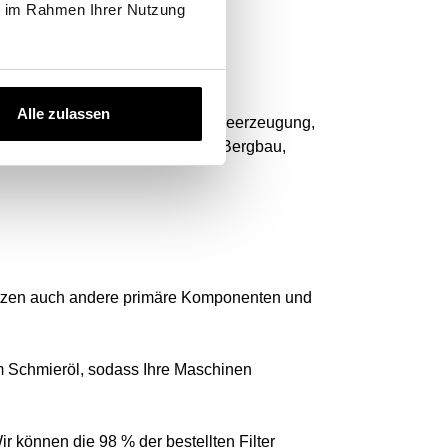
ie im Rahmen Ihrer Nutzung
rsystem benötigen.
Alle zulassen
ik, Elektronik, Bauwesen, Energieerzeugung,
ittelindustrie, Textilindustrie, Bergbau,
schützen auch andere primäre Komponenten und
em Schmieröl, sodass Ihre Maschinen
r können die 98 % der bestellten Filter