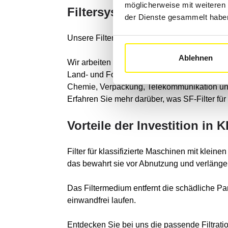
möglicherweise mit weiteren
Filtersysteme für alle Kl
der Dienste gesammelt habe
Unsere Filterexperten beraten jeden Tag Unt
Ablehnen
Wir arbeiten mit Unternehmen in den folgen
Land- und Forstwirtschaft, Schiffbau und mari
Chemie, Verpackung, Telekommunikation und
Erfahren Sie mehr darüber, was SF-Filter fü
Vorteile der Investition in 
Filter für klassifizierte Maschinen mit kle
das bewahrt sie vor Abnutzung und verlänge
Das Filtermedium entfernt die schädliche Pa
einwandfrei laufen.
Entdecken Sie bei uns die passende Filtratio