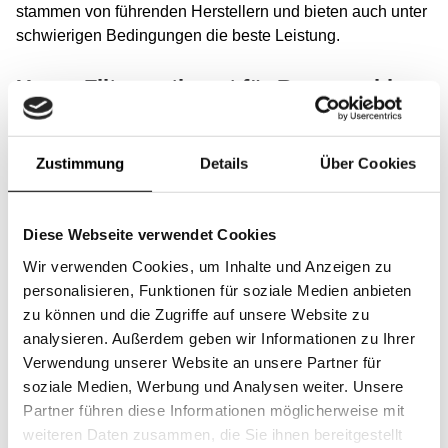
stammen von führenden Herstellern und bieten auch unter
schwierigen Bedingungen die beste Leistung.
Unser Filtersortiment für Baumaschinen
Eine Baumaschine kann verschiedene Filtertypen haben,
wie z. B.: Luftfilter, Hydraulikfilter, Kühlmittelfilter, Ölfilter,
Zustimmung
Details
Über Cookies
Kraftstofffilter, AdBlue-Filter, Kabinenfilter, Getriebefilter
und Trocknerfilter.
Diese Webseite verwendet Cookies
Diese Filter helfen, Schmutz, Staub und andere Partikel
Wir verwenden Cookies, um Inhalte und Anzeigen zu
aus verschiedenen Teilen der Maschine zu entfernen, um
personalisieren, Funktionen für soziale Medien anbieten
optimale Leistung und eine längere Lebensdauer
zu können und die Zugriffe auf unsere Website zu
sicherzustellen. Suchen Sie Ihren Filter anhand der
analysieren. Außerdem geben wir Informationen zu Ihrer
Referenznummer:
Link
Verwendung unserer Website an unsere Partner für
soziale Medien, Werbung und Analysen weiter. Unsere
Wählen Sie Ihre Baumaschine
Partner führen diese Informationen möglicherweise mit
weiteren Daten zusammen, die Sie ihnen bereitgestellt