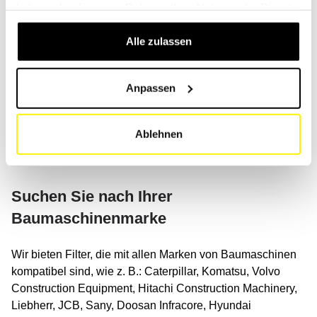
In unserem Katalog finden Sie originale und universelle
haben oder die sie im Rahmen Ihrer Nutzung der Dienste
SF-Filter für Bagger, Kipper, kleine Kräne, Schuttbagger,
gesammelt haben.
Tiefenlöffel, Teleskopstapler, Motorgrader, Muldenkipper,
Alle zulassen
Baggerlader, Raupenbagger, Planierraupen,
Kompressoren, Lader, Dumper, Löffelbagger, Mobilbagger,
Anpassen
Asphaltmaschinen, Saugwagen, Saugbagger,
Hydraulikbagger, Minibagger oder Abbruchbagger.
Ablehnen
Finden Sie den richtigen Maschinentyp in unserem
Filtervergleich
(Link)
.
Suchen Sie nach Ihrer
Baumaschinenmarke
Wir bieten Filter, die mit allen Marken von Baumaschinen
kompatibel sind, wie z. B.: Caterpillar, Komatsu, Volvo
Construction Equipment, Hitachi Construction Machinery,
Liebherr, JCB, Sany, Doosan Infracore, Hyundai