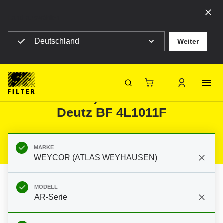
Land auswählen
Deutschland
Weiter
SF Filter Homepage
Produkte
Mobile Filter
Baumaschinen
Filter für WEYCOR (ATLAS
WEYHAUSEN) AR-Serie AR 62E/2
SF-Filter
Deutz BF 4L1011F
MARKE
WEYCOR (ATLAS WEYHAUSEN)
MODELL
AR-Serie