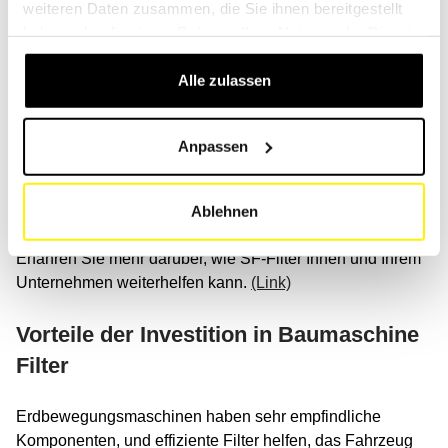
weiteren Daten zusammen, die Sie ihnen bereitgestellt
verstehen Ihre Anforderungen genau.
haben oder die sie im Rahmen Ihrer Nutzung der Dienste
gesammelt haben.
Eine fachkundige Beratung im Bereich der Filter stellt
Alle zulassen
sicher, dass Ihre Maschinen zuverlässig und leistungsstark
sind, was entscheidend ist, um spezifische Aufgaben in
Ihrem Sektor zu bewältigen. Dazu gehören unter Hochbau,
Anpassen
Hausbau, Tiefbau, Brückenbau, Strassenbau, Tunnelbau,
Transportwesen, Energiewirtschaft, Antriebstechnik oder
Gartenbau.
Ablehnen
Erfahren Sie mehr darüber, wie SF-Filter Ihnen und Ihrem
Unternehmen weiterhelfen kann.
(Link)
Vorteile der Investition in Baumaschine
Filter
Erdbewegungsmaschinen haben sehr empfindliche
Komponenten, und effiziente Filter helfen, das Fahrzeug