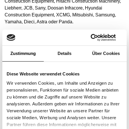
Construction Equipment, Hitachi Construction Machinery,
Liebherr, JCB, Sany, Doosan Infracore, Hyundai
Construction Equipment, XCMG, Mitsubishi, Samsung,
Yamaha, Dieci, Astra oder Panda.
Egal, ob Originalfilter des Herstellers oder universelle SF-
Filter in höchster Qualität – wir haben den richtigen Filter
für Sie!
Zustimmung
Details
Über Cookies
Suchen Sie Filter anhand des Codes: Wir verfügen über
eine Liste mit mehr als einer Million Originalcodes, damit
Diese Webseite verwendet Cookies
Sie alle benötigten Filter finden.
(Link)
Wir verwenden Cookies, um Inhalte und Anzeigen zu
personalisieren, Funktionen für soziale Medien anbieten
Filtersysteme für alle Anwendungen
zu können und die Zugriffe auf unsere Website zu
analysieren. Außerdem geben wir Informationen zu Ihrer
Unabhängig von Ihrer spezifischen Branchen im
Verwendung unserer Website an unsere Partner für
Baugewerbe, sei es im Transport und der Logistik, in der
soziale Medien, Werbung und Analysen weiter. Unsere
Energiewirtschaft, der Infrastruktur, der Landwirtschaft, der
Partner führen diese Informationen möglicherweise mit
Forstwirtschaft, dem Bergbau oder dem Bauwesen – wir