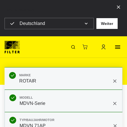
Land auswählen
Deutschland
Weiter
SF Filter Homepage
Produkte
Mobile Filter
Baumaschinen
Filter für ROTAIR MDVN-Serie
MDVN 71AP Perkins 804-D33
SF-Filter
MARKE
ROTAIR
MODELL
MDVN-Serie
TYP/BAUJAHR/MOTOR
MDVN 71AP