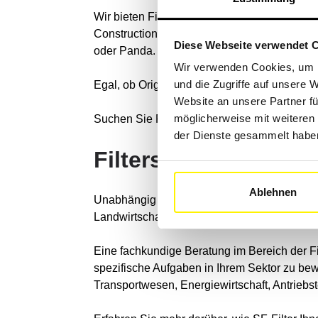
Wir bieten Filter, die mit allen Marken von 
Construction Machinery, Liebherr, JCB, San
Diese Webseite verwendet 
oder Panda.
Wir verwenden Cookies, um I
und die Zugriffe auf unsere 
Egal, ob Originalfilter des Herstellers oder un
Website an unsere Partner fü
möglicherweise mit weiteren
Suchen Sie Filter anhand des Codes: Wir verf
der Dienste gesammelt habe
Filtersysteme für a
Ablehnen
Unabhängig von Ihrer spezifischen Branchen i
Landwirtschaft, der Forstwirtschaft, dem B
Eine fachkundige Beratung im Bereich der Fil
spezifische Aufgaben in Ihrem Sektor zu be
Transportwesen, Energiewirtschaft, Antriebs