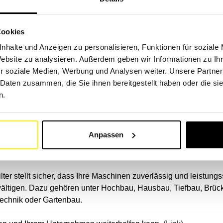
Baumaschinen kompatibel sind, wie z. B.: Caterpillar, Komatsu, 
y, Doosan Infracore, Hyundai Construction Equipment, XCMG, M
Cookies
nhalte und Anzeigen zu personalisieren, Funktionen für soziale
Website zu analysieren. Außerdem geben wir Informationen zu I
iverselle SF-Filter in höchster Qualität – wir haben den richtigen 
r soziale Medien, Werbung und Analysen weiter. Unsere Partner
 Daten zusammen, die Sie ihnen bereitgestellt haben oder die s
ügen über eine Liste mit mehr als einer Million Originalcodes, d
n.
lle Anwendungen
Anpassen
m Baugewerbe, sei es im Transport und der Logistik, in der Energ
ergbau oder dem Bauwesen – wir verstehen Ihre Anforderungen g
ter stellt sicher, dass Ihre Maschinen zuverlässig und leistungs
wältigen. Dazu gehören unter Hochbau, Hausbau, Tiefbau, Brü
technik oder Gartenbau.