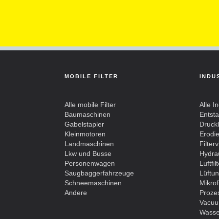
MOBILE FILTER
INDU
Alle mobile Filter
Alle In
Baumaschinen
Entst
Gabelstapler
Drucklu
Kleinmotoren
Erodier
Landmaschinen
Filterv
Lkw und Busse
Hydrau
Personenwagen
Luftfil
Saugbaggerfahrzeuge
Lüftun
Schneemaschinen
Mikrofi
Andere
Prozes
Vacuu
Wasser