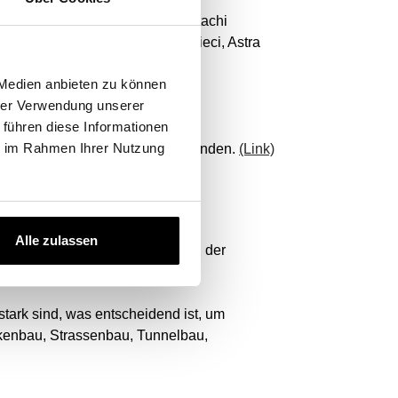
Volvo Construction Equipment, Hitachi
itsubishi, Samsung, Yamaha, Dieci, Astra
 Medien anbieten zu können
hrer Verwendung unserer
Filter für Sie!
 führen diese Informationen
ie im Rahmen Ihrer Nutzung
amit Sie alle benötigten Filter finden.
(Link)
Alle zulassen
iewirtschaft, der Infrastruktur, der
enau.
stark sind, was entscheidend ist, um
ckenbau, Strassenbau, Tunnelbau,