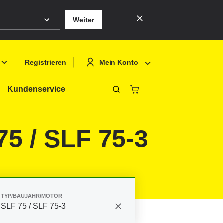
Weiter
Mein Konto
Registrieren
Kundenservice
Schliessen
Deutsch
Anmelden
75 / SLF 75-3
English
Registrieren
Français
Polski
TYP/BAUJAHR/MOTOR
SLF 75 / SLF 75-3