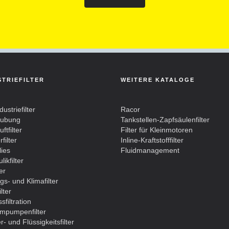
STRIEFILTER
WEITERE KATALOGE
dustriefilter
Racor
aubung
Tankstellen-Zapfsäulenfilter
ftfilter
Filter für Kleinmotoren
filter
Inline-Kraftstofffilter
lies
Fluidmanagement
likfilter
ter
gs- und Klimafilter
lter
sfiltration
mpumpenfilter
- und Flüssigkeitsfilter