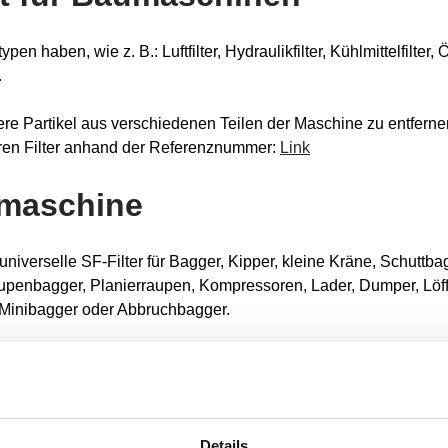
aben, wie z. B.: Luftfilter, Hydraulikfilter, Kühlmittelfilter, Ölfil
.
ere Partikel aus verschiedenen Teilen der Maschine zu entferne
hren Filter anhand der Referenznummer:
Link
umaschine
niverselle SF-Filter für Bagger, Kipper, kleine Kräne, Schuttbagg
upenbagger, Planierraupen, Kompressoren, Lader, Dumper, Löf
Minibagger oder Abbruchbagger.
serem Filtervergleich
(Link)
.
rer Baumaschinenmarke
Details