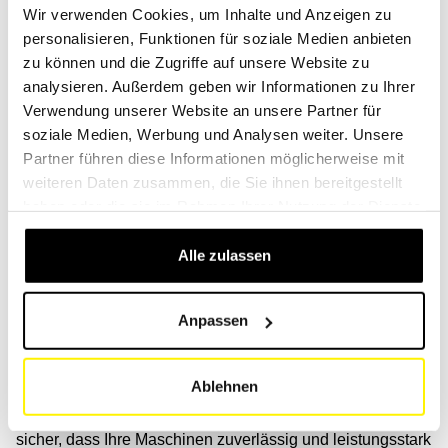
Wir verwenden Cookies, um Inhalte und Anzeigen zu
Egal, ob Originalfilter des Herstellers oder universelle SF-
personalisieren, Funktionen für soziale Medien anbieten
Filter in höchster Qualität – wir haben den richtigen Filter
zu können und die Zugriffe auf unsere Website zu
für Sie!
analysieren. Außerdem geben wir Informationen zu Ihrer
Verwendung unserer Website an unsere Partner für
Suchen Sie Filter anhand des Codes: Wir verfügen über
soziale Medien, Werbung und Analysen weiter. Unsere
eine Liste mit mehr als einer Million Originalcodes, damit
Partner führen diese Informationen möglicherweise mit
Sie alle benötigten Filter finden.
(Link)
weiteren Daten zusammen, die Sie ihnen bereitgestellt
haben oder die sie im Rahmen Ihrer Nutzung der Dienste
Filtersysteme für alle Anwendungen
gesammelt haben.
Alle zulassen
Unabhängig von Ihrer spezifischen Branchen im
Baugewerbe, sei es im Transport und der Logistik, in der
Energiewirtschaft, der Infrastruktur, der Landwirtschaft, der
Anpassen
Forstwirtschaft, dem Bergbau oder dem Bauwesen – wir
verstehen Ihre Anforderungen genau.
Ablehnen
Eine fachkundige Beratung im Bereich der Filter stellt
sicher, dass Ihre Maschinen zuverlässig und leistungsstark