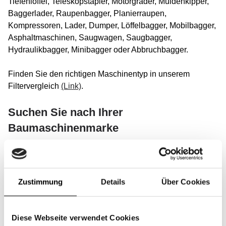
Tiefenlöffel, Teleskopstapler, Motorgrader, Muldenkipper,
Baggerlader, Raupenbagger, Planierraupen,
Kompressoren, Lader, Dumper, Löffelbagger, Mobilbagger,
Asphaltmaschinen, Saugwagen, Saugbagger,
Hydraulikbagger, Minibagger oder Abbruchbagger.
Finden Sie den richtigen Maschinentyp in unserem
Filtervergleich
(Link)
.
Suchen Sie nach Ihrer
Baumaschinenmarke
Wir bieten Filter, die mit allen Marken von Baumaschinen
kompatibel sind, wie z. B.: Caterpillar, Komatsu, Volvo
Construction Equipment, Hitachi Construction Machinery,
Zustimmung
Details
Über Cookies
Liebherr, JCB, Sany, Doosan Infracore, Hyundai
Construction Equipment, XCMG, Mitsubishi, Samsung,
Yamaha, Dieci, Astra oder Panda.
Diese Webseite verwendet Cookies