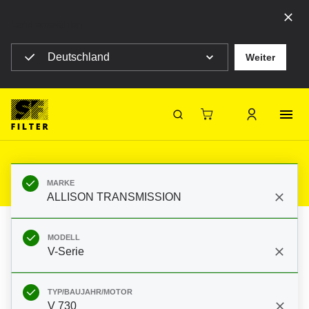
Land auswählen
Deutschland
Weiter
SF Filter Homepage
Produkte
Mobile Filter
Baumaschinen
Filter für ALLISON
TRANSMISSION V-Serie V 730
SF-Filter
MARKE
ALLISON TRANSMISSION
MODELL
V-Serie
TYP/BAUJAHR/MOTOR
V 730