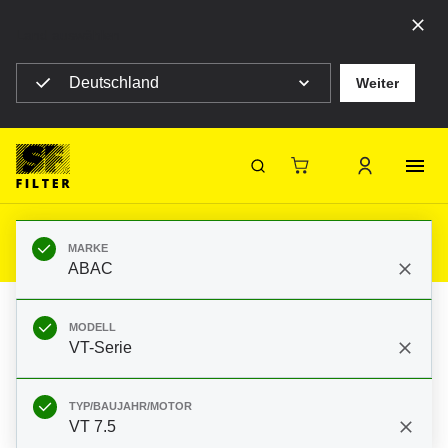
Land auswählen
Deutschland
Weiter
SF Filter Homepage
Produkte
Mobile Filter
Baumaschinen
Filter für ABAC VT-Serie VT 7.5
SF-Filter
MARKE
ABAC
MODELL
VT-Serie
TYP/BAUJAHR/MOTOR
VT 7.5