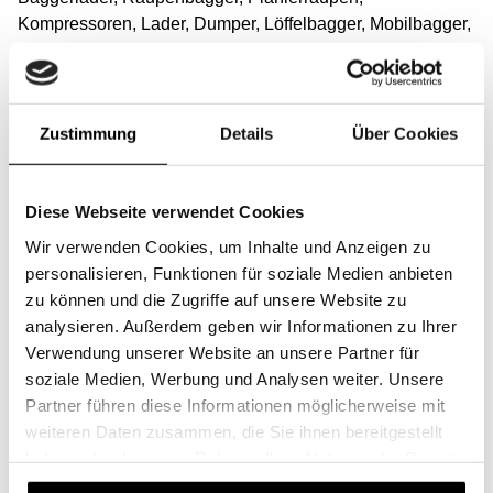
Kompressoren, Lader, Dumper, Löffelbagger, Mobilbagger,
Asphaltmaschinen, Saugwagen, Saugbagger,
Hydraulikbagger, Minibagger oder Abbruchbagger.
Finden Sie den richtigen Maschinentyp in unserem
Zustimmung
Details
Über Cookies
Filtervergleich
(Link)
.
Suchen Sie nach Ihrer
Diese Webseite verwendet Cookies
Baumaschinenmarke
Wir verwenden Cookies, um Inhalte und Anzeigen zu
personalisieren, Funktionen für soziale Medien anbieten
zu können und die Zugriffe auf unsere Website zu
Wir bieten Filter, die mit allen Marken von Baumaschinen
analysieren. Außerdem geben wir Informationen zu Ihrer
kompatibel sind, wie z. B.: Caterpillar, Komatsu, Volvo
Verwendung unserer Website an unsere Partner für
Construction Equipment, Hitachi Construction Machinery,
soziale Medien, Werbung und Analysen weiter. Unsere
Liebherr, JCB, Sany, Doosan Infracore, Hyundai
Partner führen diese Informationen möglicherweise mit
Construction Equipment, XCMG, Mitsubishi, Samsung,
weiteren Daten zusammen, die Sie ihnen bereitgestellt
Yamaha, Dieci, Astra oder Panda.
haben oder die sie im Rahmen Ihrer Nutzung der Dienste
gesammelt haben.
Egal, ob Originalfilter des Herstellers oder universelle SF-